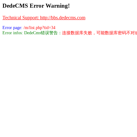
DedeCMS Error Warning!
Technical Support: http://bbs.dedecms.com
Error page:
/m/list.php?tid=34
Error infos: DedeCms错误警告：
连接数据库失败，可能数据库密码不对